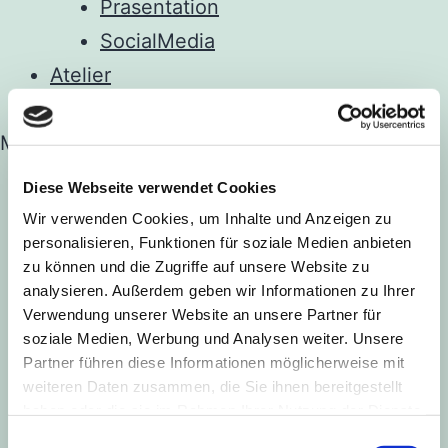
Prasentation
SocialMedia
Atelier
Kontakt
Menu
Startseite
Diese Webseite verwendet Cookies
Menü
Leistungen
Wir verwenden Cookies, um Inhalte und Anzeigen zu
öffnen
Logo
personalisieren, Funktionen für soziale Medien anbieten
zu können und die Zugriffe auf unsere Website zu
Web
analysieren. Außerdem geben wir Informationen zu Ihrer
Kampagne
Verwendung unserer Website an unsere Partner für
soziale Medien, Werbung und Analysen weiter. Unsere
Prasentation
Partner führen diese Informationen möglicherweise mit
SocialMedia
weiteren Daten zusammen, die Sie ihnen bereitgestellt
haben oder die sie im Rahmen Ihrer Nutzung der Dienste
Atelier
gesammelt haben.
Einwilligungsauswahl