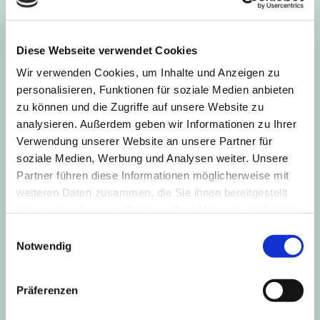
Deine E-Mail-Adresse wird nicht veröffentlicht.
Diese Webseite verwendet Cookies
Erforderliche Felder sind mit
*
markiert
Wir verwenden Cookies, um Inhalte und Anzeigen zu
Kommentar
*
personalisieren, Funktionen für soziale Medien anbieten
zu können und die Zugriffe auf unsere Website zu
analysieren. Außerdem geben wir Informationen zu Ihrer
Verwendung unserer Website an unsere Partner für
soziale Medien, Werbung und Analysen weiter. Unsere
Partner führen diese Informationen möglicherweise mit
weiteren Daten zusammen, die Sie ihnen bereitgestellt
haben oder die sie im Rahmen Ihrer Nutzung der Dienste
gesammelt haben.
Einwilligungsauswahl
Notwendig
Name
*
Präferenzen